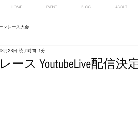
HOME
EVENT
BLOG
ABOUT
ーンレース大会
年8月28日
読了時間: 1分
ス YoutubeLive配信決