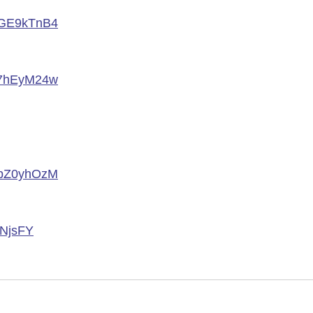
EkGE9kTnB4
cn7hEyM24w
cPbZ0yhOzM
lcNjsFY