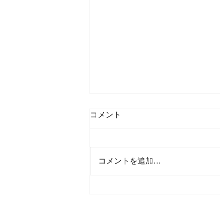
コメント
コメントを追加…
ドローン体験＆展示フェス in
南阿蘇