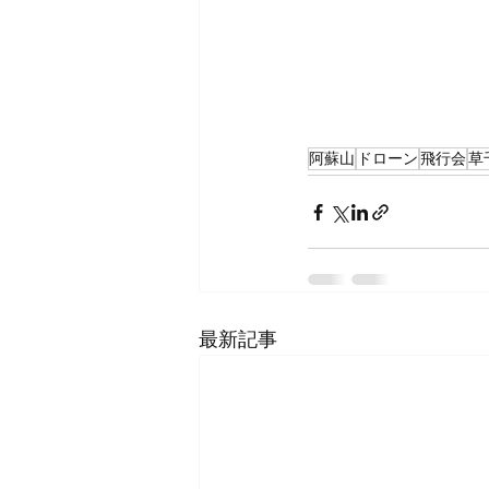
阿蘇山
ドローン
飛行会
草
最新記事