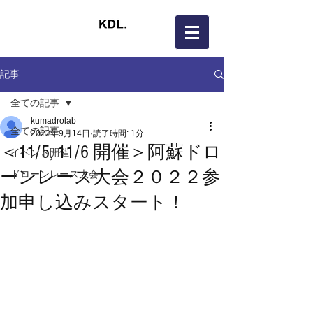
記事
全ての記事
kumadrolab
全ての記事
2022年9月14日
読了時間: 1分
＜11/5, 11/6 開催＞阿蘇ドロ
イベント開催
ーンレース大会２０２２参
ドローンレース大会
加申し込みスタート！