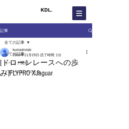
記事
全ての記事
kumadrolab
全ての記事
2016年11月29日
読了時間: 1分
[ドローンレースへの歩
イベント開催
み]FLYPRO XJaguar
ドローンレース大会