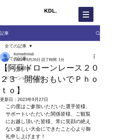
記事
全ての記事
kumadrolab
全ての記事
2023年9月26日
読了時間: 1分
【阿蘇ドローンレース２０
イベント開催
２３ 開催おもいでＰｈｏ
ドローンレース大会
ｔｏ】
更新日：
2023年9月27日
この度はご参加いただいた選手皆様、
サポートいただいた関係皆様、ご観覧
にお越し頂いた皆様、常に笑顔の絶え
ない楽しい大会にできたこと心より御
礼申し上げます！